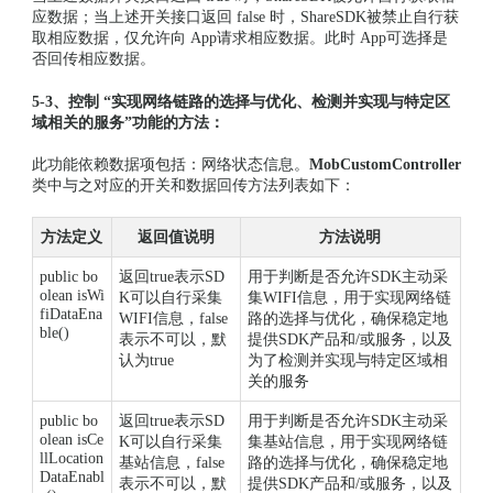
应数据；当上述开关接口返回 false 时，ShareSDK被禁止自行获
取相应数据，仅允许向 App请求相应数据。此时 App可选择是
否回传相应数据。
5-3、控制 “实现网络链路的选择与优化、检测并实现与特定区
域相关的服务”功能的方法：
此功能依赖数据项包括：网络状态信息。
MobCustomController
类中与之对应的开关和数据回传方法列表如下：
方法定义
返回值说明
方法说明
public bo
返回true表示SD
用于判断是否允许SDK主动采
olean isWi
K可以自行采集
集WIFI信息，用于实现网络链
fiDataEna
WIFI信息，false
路的选择与优化，确保稳定地
ble()
表示不可以，默
提供SDK产品和/或服务，以及
认为true
为了检测并实现与特定区域相
关的服务
public bo
返回true表示SD
用于判断是否允许SDK主动采
olean isCe
K可以自行采集
集基站信息，用于实现网络链
llLocation
基站信息，false
路的选择与优化，确保稳定地
DataEnabl
表示不可以，默
提供SDK产品和/或服务，以及