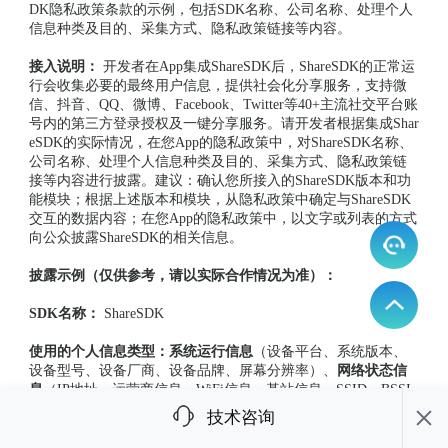
DK隐私政策条款的示例，包括SDK名称、公司名称、处理个人
信息种类及目的、采集方式、隐私政策链接等内容。
接入说明：
开发者在App集成ShareSDK后，ShareSDK的正常运
行会收集必要的最终用户信息，提供社会化分享服务，支持微
信、抖音、QQ、微博、Facebook、Twitter等40+主流社交平台账
号内的第三方登录授权及一键分享服务。请开发者根据集成Shar
eSDK的实际情况，在您App的隐私政策中，对ShareSDK名称、
公司名称、处理个人信息种类及目的、采集方式、隐私政策链
接等内容进行披露。建议：确认您所接入的ShareSDK版本和功
能模块；根据上述版本和模块，从隐私政策中确定与ShareSDK
交互的数据内容；在您App的隐私政策中，以文字或列表的方式
向公众披露ShareSDK的相关信息。
披露示例（仅供参考，请以实际合作情况为准）：
SDK名称：
ShareSDK
使用的个人信息类型：系统运行信息
（设备平台、系统版本、
设备型号、设备厂商、设备品牌、屏幕分辨率）、
网络状态信
息
（IP地址、运营商信息、WiFi信息、基站信息、SSID、BSSI
D）、
设备标识信息
（国际移动设备识别码（IMEI）（仅2022
技术咨询
年3月份之前的版本收集）、匿名设备标识符(OAID)、国际移动
用户识别码（IMSI）（仅2023年4月之前的版本收集）、Adverti