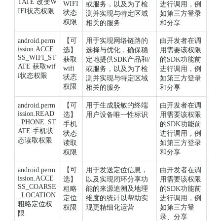
TATE 改变W
WIFI
或服务，以及为了检
进行调用，例
IFI状态权限
状态
测并实现与特定区域
如第三方登录
权限
相关的服务
和分享
android.perm
【可
用于实现网络链路的
由开发者在调
ission.ACCE
选】
选择与优化，确保稳
用需要该权限
SS_WIFI_ST
获取
定地提供SDK产品和/
的SDK功能前
ATE 获取wif
wifi
或服务，以及为了检
进行调用，例
i状态权限
状态
测并实现与特定区域
如第三方登录
权限
相关的服务
和分享
android.perm
【可
用于生成脱敏的终端
由开发者在调
ission.READ
选】
用户设备唯一性标识
用需要该权限
_PHONE_ST
手机
的SDK功能前
ATE 手机状
状态
进行调用，例
态读取权限
读取
如第三方登录
权限
和分享
android.perm
【可
用于发送定位信息，
由开发者在调
ission.ACCE
选】
以及实现闭环分享功
用需要该权限
SS_COARSE
粗略
能的来源追溯及地理
的SDK功能前
_LOCATION
定位
维度的统计以帮助实
进行调用，例
粗略定位权
权限
现更精细化运营
如第三方登
限
录、分享