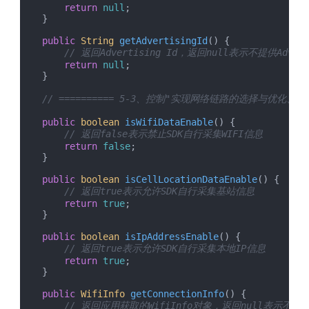
return
null
;

    }

public
String
getAdvertisingId
(
) {

// 返回Advertising Id，返回null表示不提供Advert
return
null
;

    }

// ========== 5-3、控制"实现网络链路的选择与优化、
public
boolean
isWifiDataEnable
(
) {

// 返回false表示禁止SDK自行采集WIFI信息
return
false
;

    }

public
boolean
isCellLocationDataEnable
(
) {

// 返回true表示允许SDK自行采集基站信息
return
true
;

    }

public
boolean
isIpAddressEnable
(
) {

// 返回true表示允许SDK自行采集本地IP信息
return
true
;

    }

public
WifiInfo
getConnectionInfo
(
) {

// 返回应用获取的WifiInfo对象，返回null表示不提供