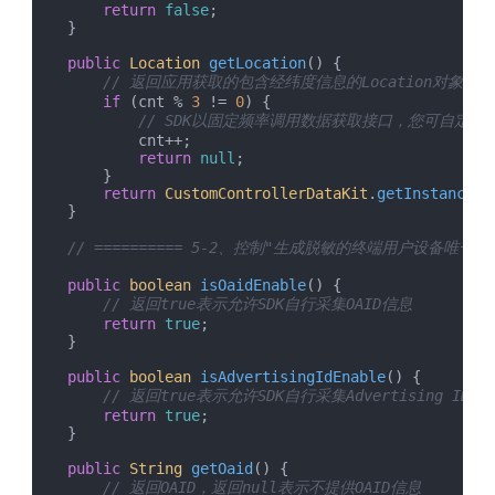
return
false
;

    }

public
Location
getLocation
(
) {

// 返回应用获取的包含经纬度信息的Location对象
if
 (cnt % 
3
 != 
0
) {

// SDK以固定频率调用数据获取接口，您可自定
            cnt++;

return
null
;

        }

return
CustomControllerDataKit
.
getInstance
()
    }

// ========== 5-2、控制"生成脱敏的终端用户设备唯一性标
public
boolean
isOaidEnable
(
) {

// 返回true表示允许SDK自行采集OAID信息
return
true
;

    }

public
boolean
isAdvertisingIdEnable
(
) {

// 返回true表示允许SDK自行采集Advertising ID信
return
true
;

    }

public
String
getOaid
(
) {

// 返回OAID，返回null表示不提供OAID信息