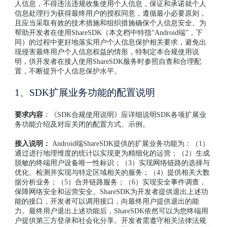
人信息，不得违法违规收集使用个人信息，保证和承诺就个人
信息处理行为获得最终用户的授权同意，遵循最小必要原则，
且应当采取有效的技术措施和组织措施确保个人信息安全。为
帮助开发者在使用ShareSDK（本文档中特指“Android端”，下
同）的过程中更好地落实用户个人信息保护相关要求，避免出
现侵害最终用户个人信息权益的情形，特制定本合规使用说
明，供开发者在接入使用ShareSDK服务时参照自查和合理配
置，不断提升个人信息保护水平。
1、SDK扩展业务功能的配置说明
要求内容
：《SDK合规使用说明》应详细说明SDK各项扩展业
务功能介绍及对应关闭的配置方式、示例。
接入说明：
Android端ShareSDK提供的扩展业务功能为：（1）
通过进行地理维度的统计以实现更为精细化的运营；（2）生成
脱敏的终端用户设备唯一性标识；（3）实现网络链路的选择与
优化、检测并实现与特定区域相关的服务；（4）提供相关大数
据分析业务；（5）合并链路服务；（6）实现安全事件调查，
保障网络安全和运营安全。ShareSDK为开发者提供退出上述功
能的接口，开发者可以调用接口，向最终用户提供退出的能
力。最终用户退出上述功能后，ShareSDK依然可以为您终端用
户提供第三方登录和社会化分享。开发者需遵守相关法律法规