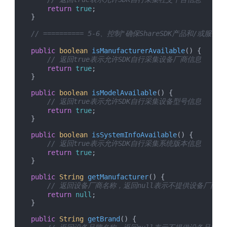
return
true
;

    }

// ========== 5-6、控制"确保ShareSDK产品和/或服
public
boolean
isManufacturerAvailable
(
) {

// 返回true表示允许SDK自行采集设备厂商信息
return
true
;

    }

public
boolean
isModelAvailable
(
) {

// 返回true表示允许SDK自行采集设备型号信息
return
true
;

    }

public
boolean
isSystemInfoAvailable
(
) {

// 返回true表示允许SDK自行采集系统版本信息
return
true
;

    }

public
String
getManufacturer
(
) {

// 返回设备厂商名称，返回null表示不提供设备厂商信
return
null
;

    }

public
String
getBrand
(
) {
