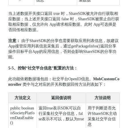
信息
装数据
当上述数据开关接口返回 true 时，ShareSDK被允许自行获取相
应数据；当上述开关接口返回 false 时，ShareSDK被禁止自行获
取相应数据，仅允许向 App请求相应数据。此时 App可选择是
否回传相应数据。
注意：
由于ShareSDK的分享也需要获取应用列表信息，故建议
App接管应用列表信息采集后，通过getPackageInfos()返回分享
操作目标平台App的应用信息，否则会影响ShareSDK的分享功
能。
5-5、控制“社交平台信息”配置的方法：
此功能依赖数据项包括：社交平台OpenID信息。
MobCustomCo
ntroller
类中与之对应的开关和数据回传方法列表如下：
方法定义
返回值说明
方法说明
public boolean
返回true表示SDK可以自
用于判断是否允
isSocietyPlatfo
行采集社交平台信息，fal
许ShareSDK主动
rmDataEnable
se表示不可以，默认为true
采集社交平台信
()
息