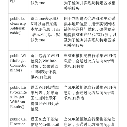
e()
认为true
为了检测并实现与特定区域相
关的服务
public bo
返回true表示SD
用于判断是否允许SDK主动采
olean isIp
K可以自行采集
集本地IP信息，用于实现网络
AddressE
本地IP信息，fals
链路的选择与优化，确保稳定
nable()
e表示不可以，默
地提供SDK产品和/或服务，以
认为true
及为了检测并实现与特定区域
相关的服务
public Wi
返回包含了WIFI
当SDK被拒绝自行采集WIFI信
fiInfo get
信息的WifiInfo
息后，会通过此方法向App请
Connectio
对象，如果返回
求WIFI数据
nInfo()
null则表示不提
供WIFI信息
public Lis
返回WIFI扫描结
当SDK被拒绝自行采集WIFI信
t\<ScanRe
果列表，如果返
息后，会通过此方法向App请
sult> get
回null则表示不
求WIFI列表
WifiScan
提供经WIFI列表
Results()
信息
public Cel
返回包含了基站
当SDK被拒绝自行采集基站信
lLocation
信息的CellLocati
息后，会通过此方法向App请