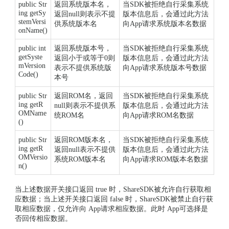
public Str
返回系统版本名，
当SDK被拒绝自行采集系统
ing getSy
返回null则表示不提
版本信息后，会通过此方法
stemVersi
供系统版本名
向App请求系统版本名数据
onName()
public int
返回系统版本号，
当SDK被拒绝自行采集系统
getSyste
返回小于或等于0则
版本信息后，会通过此方法
mVersion
表示不提供系统版
向App请求系统版本号数据
Code()
本号
public Str
返回ROM名，返回
当SDK被拒绝自行采集系统
ing getR
null则表示不提供系
版本信息后，会通过此方法
OMName
统ROM名
向App请求ROM名数据
()
public Str
返回ROM版本名，
当SDK被拒绝自行采集系统
ing getR
返回null表示不提供
版本信息后，会通过此方法
OMVersio
系统ROM版本名
向App请求ROM版本名数据
n()
当上述数据开关接口返回 true 时，ShareSDK被允许自行获取相
应数据；当上述开关接口返回 false 时，ShareSDK被禁止自行获
取相应数据，仅允许向 App请求相应数据。此时 App可选择是
否回传相应数据。