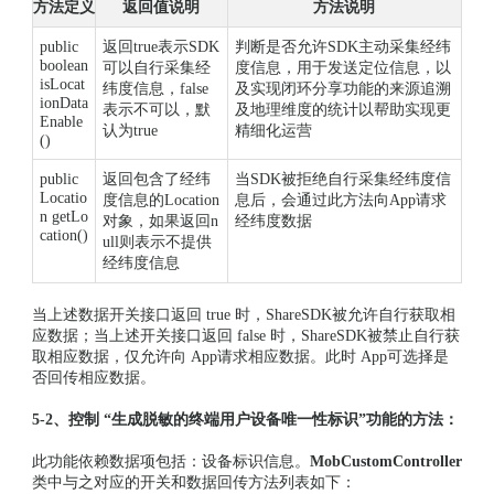
方法定义
返回值说明
方法说明
public
返回true表示SDK
判断是否允许SDK主动采集经纬
boolean
可以自行采集经
度信息，用于发送定位信息，以
isLocat
纬度信息，false
及实现闭环分享功能的来源追溯
ionData
表示不可以，默
及地理维度的统计以帮助实现更
Enable
认为true
精细化运营
()
public
返回包含了经纬
当SDK被拒绝自行采集经纬度信
Locatio
度信息的Location
息后，会通过此方法向App请求
n getLo
对象，如果返回n
经纬度数据
cation()
ull则表示不提供
经纬度信息
当上述数据开关接口返回 true 时，ShareSDK被允许自行获取相
应数据；当上述开关接口返回 false 时，ShareSDK被禁止自行获
取相应数据，仅允许向 App请求相应数据。此时 App可选择是
否回传相应数据。
5-2、控制 “生成脱敏的终端用户设备唯一性标识”功能的方法：
此功能依赖数据项包括：设备标识信息。
MobCustomController
类中与之对应的开关和数据回传方法列表如下：