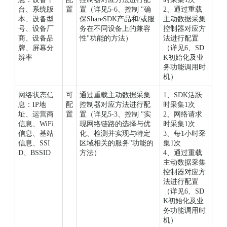
台、系统版
置
置（详见5-6、控制 "确
2、通过重载
本、设备型
保ShareSDK产品和/或服
主动数据采集
号、设备厂
务在不同设备上的兼容
控制器对应方
商、设备品
性"功能的方法）
法进行配置
牌、屏幕分
（详见6、SD
辨率
K初始化及业
务功能调用时
机）
网络状态信
可
通过重载主动数据采集
1、SDK活跃
息：IP地
配
控制器对应方法进行配
时采集1次
址、运营商
置
置（详见5-3、控制 "实
2、网络请求
信息、WiFi
现网络链路的选择与优
时采集1次
信息、基站
化、检测并实现与特定
3、每1小时采
信息、SSI
区域相关的服务"功能的
集1次
D、BSSID
方法）
4、通过重载
主动数据采集
控制器对应方
法进行配置
（详见6、SD
K初始化及业
务功能调用时
机）