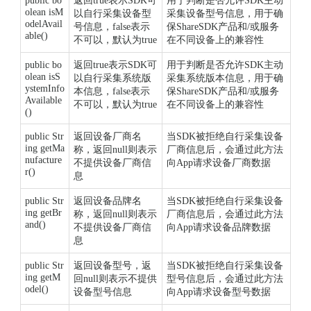
public bo
返回true表示SDK可
用于判断是否允许SDK主动
olean isM
以自行采集设备型
采集设备型号信息，用于确
odelAvail
号信息，false表示
保ShareSDK产品和/或服务
able()
不可以，默认为true
在不同设备上的兼容性
public bo
返回true表示SDK可
用于判断是否允许SDK主动
olean isS
以自行采集系统版
采集系统版本信息，用于确
ystemInfo
本信息，false表示
保ShareSDK产品和/或服务
Available
不可以，默认为true
在不同设备上的兼容性
()
public Str
返回设备厂商名
当SDK被拒绝自行采集设备
ing getMa
称，返回null则表示
厂商信息后，会通过此方法
nufacture
不提供设备厂商信
向App请求设备厂商数据
r()
息
public Str
返回设备品牌名
当SDK被拒绝自行采集设备
ing getBr
称，返回null则表示
厂商信息后，会通过此方法
and()
不提供设备厂商信
向App请求设备品牌数据
息
public Str
返回设备型号，返
当SDK被拒绝自行采集设备
ing getM
回null则表示不提供
型号信息后，会通过此方法
odel()
设备型号信息
向App请求设备型号数据