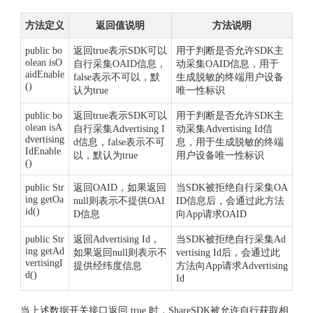
方法定义
返回值说明
方法说明
public bo
返回true表示SDK可以
用于判断是否允许SDK主
olean isO
自行采集OAID信息，
动采集OAID信息，用于
aidEnable
false表示不可以，默
生成脱敏的终端用户设备
()
认为true
唯一性标识
public bo
返回true表示SDK可以
用于判断是否允许SDK主
olean isA
自行采集Advertising I
动采集Advertising Id信
dvertising
d信息，false表示不可
息，用于生成脱敏的终端
IdEnable
以，默认为true
用户设备唯一性标识
()
public Str
返回OAID，如果返回
当SDK被拒绝自行采集OA
ing getOa
null则表示不提供OAI
ID信息后，会通过此方法
id()
D信息
向App请求OAID
public Str
返回Advertising Id，
当SDK被拒绝自行采集Ad
ing getAd
如果返回null则表示不
vertising Id后，会通过此
vertisingI
提供经纬度信息
方法向App请求Advertising
d()
Id
当上述数据开关接口返回 true 时，ShareSDK被允许自行获取相