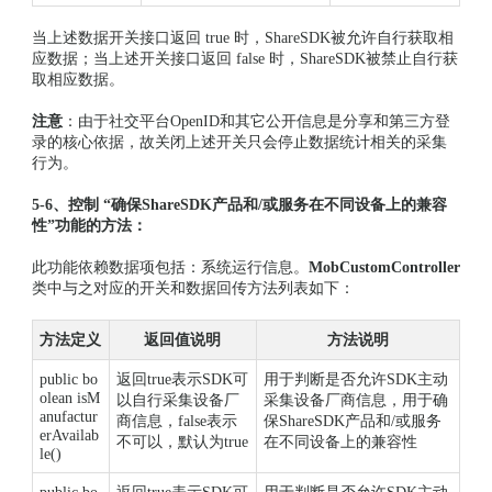
当上述数据开关接口返回 true 时，ShareSDK被允许自行获取相
应数据；当上述开关接口返回 false 时，ShareSDK被禁止自行获
取相应数据。
注意
：由于社交平台OpenID和其它公开信息是分享和第三方登
录的核心依据，故关闭上述开关只会停止数据统计相关的采集
行为。
5-6、控制 “确保ShareSDK产品和/或服务在不同设备上的兼容
性”功能的方法：
此功能依赖数据项包括：系统运行信息。
MobCustomController
类中与之对应的开关和数据回传方法列表如下：
方法定义
返回值说明
方法说明
public bo
返回true表示SDK可
用于判断是否允许SDK主动
olean isM
以自行采集设备厂
采集设备厂商信息，用于确
anufactur
商信息，false表示
保ShareSDK产品和/或服务
erAvailab
不可以，默认为true
在不同设备上的兼容性
le()