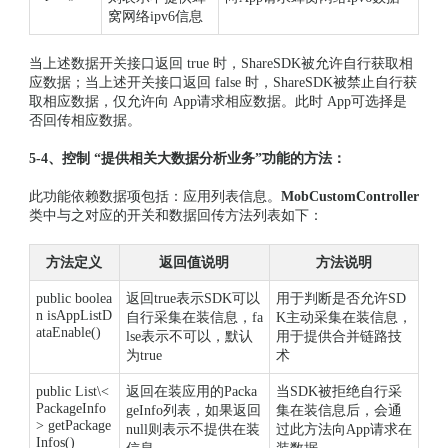
窝网络ipv6信息
当上述数据开关接口返回 true 时，ShareSDK被允许自行获取相
应数据；当上述开关接口返回 false 时，ShareSDK被禁止自行获
取相应数据，仅允许向 App请求相应数据。此时 App可选择是
否回传相应数据。
5-4、控制 “提供相关大数据分析业务”功能的方法：
此功能依赖数据项包括：应用列表信息。
MobCustomController
类中与之对应的开关和数据回传方法列表如下：
方法定义
返回值说明
方法说明
public boolea
返回true表示SDK可以
用于判断是否允许SD
n isAppListD
自行采集在装信息，fa
K主动采集在装信息，
ataEnable()
lse表示不可以，默认
用于提供合并链路技
为true
术
public List\<
返回在装应用的Packa
当SDK被拒绝自行采
PackageInfo
geInfo列表，如果返回
集在装信息后，会通
> getPackage
null则表示不提供在装
过此方法向App请求在
Infos()