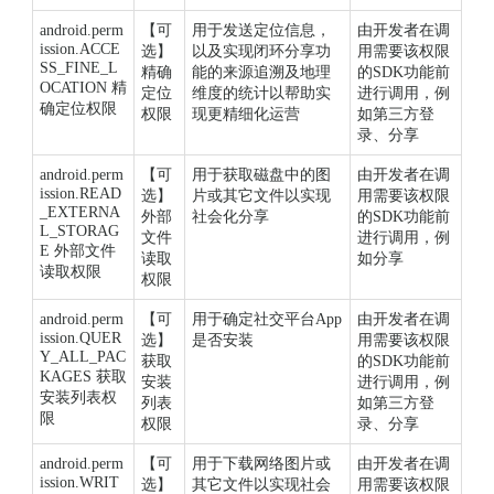
android.perm
【可
用于发送定位信息，
由开发者在调
ission.ACCE
选】
以及实现闭环分享功
用需要该权限
SS_FINE_L
精确
能的来源追溯及地理
的SDK功能前
OCATION 精
定位
维度的统计以帮助实
进行调用，例
确定位权限
权限
现更精细化运营
如第三方登
录、分享
android.perm
【可
用于获取磁盘中的图
由开发者在调
ission.READ
选】
片或其它文件以实现
用需要该权限
_EXTERNA
外部
社会化分享
的SDK功能前
L_STORAG
文件
进行调用，例
E 外部文件
读取
如分享
读取权限
权限
android.perm
【可
用于确定社交平台App
由开发者在调
ission.QUER
选】
是否安装
用需要该权限
Y_ALL_PAC
获取
的SDK功能前
KAGES 获取
安装
进行调用，例
安装列表权
列表
如第三方登
限
权限
录、分享
android.perm
【可
用于下载网络图片或
由开发者在调
ission.WRIT
选】
其它文件以实现社会
用需要该权限