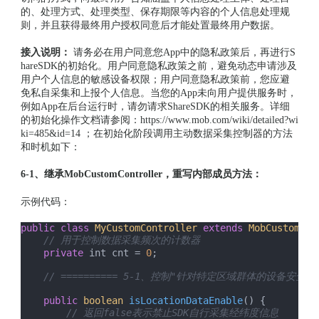
的、处理方式、处理类型、保存期限等内容的个人信息处理规
则，并且获得最终用户授权同意后才能处置最终用户数据。
接入说明：
请务必在用户同意您App中的隐私政策后，再进行S
hareSDK的初始化。用户同意隐私政策之前，避免动态申请涉及
用户个人信息的敏感设备权限；用户同意隐私政策前，您应避
免私自采集和上报个人信息。当您的App未向用户提供服务时，
例如App在后台运行时，请勿请求ShareSDK的相关服务。详细
的初始化操作文档请参阅：https://www.mob.com/wiki/detailed?wi
ki=485&id=14 ；在初始化阶段调用主动数据采集控制器的方法
和时机如下：
6-1、继承MobCustomController，重写内部成员方法：
示例代码：
public
class
MyCustomController
extends
MobCustomCon
// 用于控制数据采集频次的计数器
private
 int cnt = 
0
;

// ========== 5-1、控制"针对特定区域群体的设备安全检测
public
boolean
isLocationDataEnable
(
) {

// 返回false表示禁止SDK自行采集经纬度信息