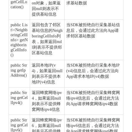
getCellLo
on对象，如果返
求基站数据
cation()
回null则表示不
提供基站信息
public Lis
返回包含了邻区
当SDK被拒绝自行采集基站信
t\<Neighb
基站信息的Neigh
息后，会通过此方法向App请
oringCellI
boringCellInfo列
求邻区基站数据
nfo> getN
表，如果返回nul
eighborin
l则表示不提供邻
gCellInfo
区基站信息
()
public Str
返回本地IP(v
当SDK被拒绝自行采集本地IP
ing getIp
4)，如果返回null
(v4)信息后，会通过此方法向
Address()
则表示不提供本
App请求本地IP(v4)数据
地IP(v4)信息
public Str
返回蜂窝网络ipv
当SDK被拒绝自行采集蜂窝网
ing getCel
4，如果返回null
络ipv4信息后，会通过此方法
lIpv4()
则表示不提供蜂
向App请求蜂窝网络ipv4数据
窝网络ipv4信息
public Str
返回蜂窝网络ipv
当SDK被拒绝自行采集蜂窝网
ing getCel
6，如果返回null
络ipv6信息后，会通过此方法
lIpv6()
则表示不提供蜂
向App请求蜂窝网络ipv6数据