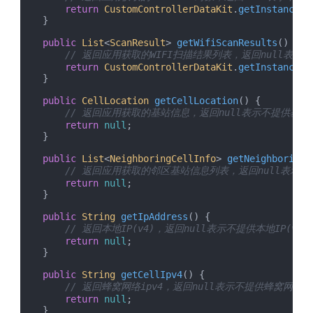
return
CustomControllerDataKit
.
getInstance
()
    }

public
List
<
ScanResult
> 
getWifiScanResults
(
) {

// 返回应用获取的WIFI扫描结果列表，返回null表示不
return
CustomControllerDataKit
.
getInstance
()
    }

public
CellLocation
getCellLocation
(
) {

// 返回应用获取的基站信息，返回null表示不提供基站
return
null
;

    }

public
List
<
NeighboringCellInfo
> 
getNeighboringC
// 返回应用获取的邻区基站信息列表，返回null表示
return
null
;

    }

public
String
getIpAddress
(
) {

// 返回本地IP(v4)，返回null表示不提供本地IP(v4)
return
null
;

    }

public
String
getCellIpv4
(
) {

// 返回蜂窝网络ipv4，返回null表示不提供蜂窝网络ip
return
null
;

    }
