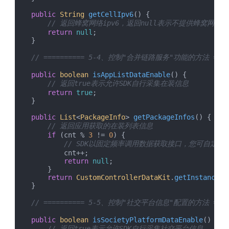
public
String
getCellIpv6
(
) {

// 返回蜂窝网络ipv6，返回null表示不提供蜂窝网络ip
return
null
;

    }

// ========== 5-4、控制"合并链路服务"功能的方法 =====
public
boolean
isAppListDataEnable
(
) {

// 返回true表示允许SDK自行采集在装信息
return
true
;

    }

public
List
<
PackageInfo
> 
getPackageInfos
(
) {

// 返回应用获取的在装列表信息
if
 (cnt % 
3
 != 
0
) {

// SDK以固定频率调用数据获取接口，您可自定
            cnt++;

return
null
;

        }

return
CustomControllerDataKit
.
getInstance
()
    }

// ========== 5-5、控制"社交平台信息"配置的方法 =====
public
boolean
isSocietyPlatformDataEnable
(
) {

// 返回true表示允许SDK自行采集社交平台信息