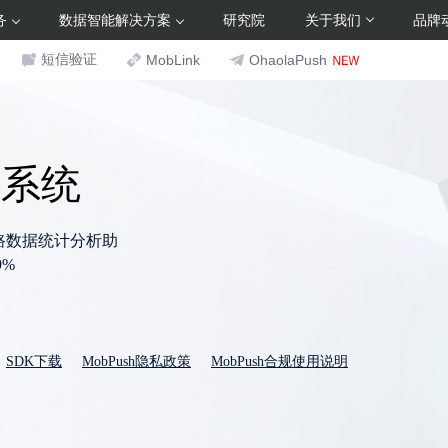
务
数据智能解决方案
研究院
关于我们
品牌
短信验证
MobLink
OhaolaPush
送系统
路数据统计分析助
%
SDK下载
MobPush隐私政策
MobPush合规使用说明