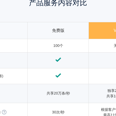
产品服务内容对比
免费版
100个
传)
独享
共享20万条/秒
共享1
根据客户
30次/秒
I
最高11