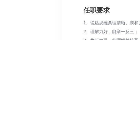
任职要求
1、说话思维条理清晰、亲和
2、理解力好，能举一反三；
3、执行力强，能理解并接受
4、目标感强、勤奋、聪明、
工作时间
上下班时间：09:30——18:
工作地址
上海闵行区合川路2679号虹
一键投递