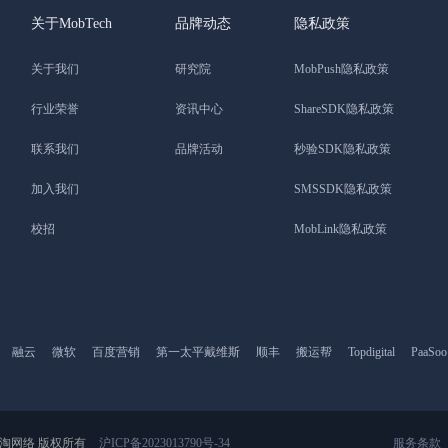
关于MobTech
品牌动态
隐私政策
关于我们
研究院
MobPush隐私政策
行业荣誉
资讯中心
ShareSDK隐私政策
联系我们
品牌活动
秒验SDK隐私政策
加入我们
SMSSDK隐私政策
校招
MobLink隐私政策
融云
微软
百度营销
第一太平戴维斯
顺丰
搬运帮
Topdigital
PaaSoo
rved 掌淘网络 版权所有
沪ICP备2023013790号-34
服务条款