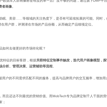
者用户数据库人群画像标签维度的单一且广度不够的问题，通过旗下DMP平
费者画像
。
助眠、美容……等领域的关注热度下，是否有可延续拓展的可能。同时，
未知潜在用户群，评测潜在市场的产品份额，从而确定产品细项定位。
品如何去做更好的市场转化呢？
最优特征的目标客群，根据
关联特征定制事件触发，迭代用户画像模型，探
场分析、管理决策、运营辅助等流程
。
可根据用户的不同需求匹配不同的服务，提高与品牌用户的交互频率，增加用
而且还达不到最优的营销价值。而MobTech专为品牌定制千人千面的营
家；