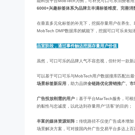
能科技平台MobTech为例，可补充可口可乐消费
6000+兴趣标签体系为品牌主丰满标签维度、完善消
在垂直多元化标签的补充下，挖掘存量用户在养生、
MobTech DMP数据库的赋能下，挖掘可口可乐
品宣阶段，通过事件触达挖掘存量用户价值
虽然，可口可乐的品牌人气不容忽视，但针对一款新
可以基于可口可乐与MobTech用户数据撞库匹配出
场景标签新应用
，助力品牌
全链路优化营销推广、市
广告投放刚需的用户：
基于平台MarTech服务，
的黏性与忠诚度，以此达到存量用户“活客”的目的；
丰富的媒体资源矩阵：
传统路径不仅使广告成本增加，
场景解决方案，可对接国内外广告交易平台多达上百