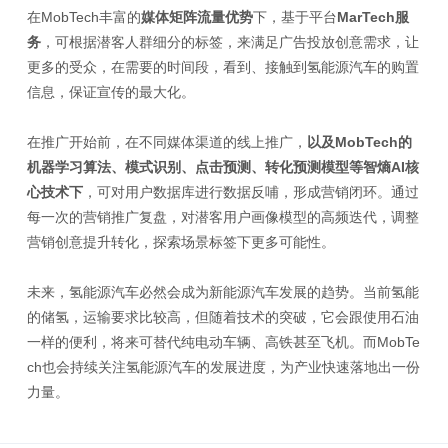
在MobTech丰富的
媒体矩阵流量优势
下，基于平台
MarTech服
务
，可根据潜客人群细分的标签，来满足广告投放创意需求，让
更多的受众，在需要的时间段，看到、接触到氢能源汽车的购置
信息，保证宣传的最大化。
在推广开始前，在不同媒体渠道的线上推广，
以及MobTech的
机器学习算法、模式识别、点击预测、转化预测模型等智熵AI核
心技术下
，可对用户数据库进行数据反哺，形成营销闭环。通过
每一次的营销推广复盘，对潜客用户画像模型的高频迭代，调整
营销创意提升转化，探索场景标签下更多可能性。
未来，氢能源汽车必然会成为新能源汽车发展的趋势。当前氢能
的储氢，运输要求比较高，但随着技术的突破，它会跟使用石油
一样的便利，将来可替代纯电动车辆、高铁甚至飞机。而MobTe
ch也会持续关注氢能源汽车的发展进度，为产业快速落地出一份
力量。