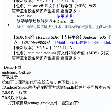
【最新版本】
V3.7.10 丨 2023-11-14
【包名】
cn.smssdk
库文件和哈希值（MD5）列表
更新匿名设备标识产生逻辑
查看更多 >
MobLink
使用说明
|
移动场景还原解决方案
Demo下载
MobLink通过深度链接的技术，实现APP的链接化，提供W
【SDK名称】
MobLink SDK
【支持平台】
Android、iOS
【
【个人信息处理规则】
《MobLink隐私政策》
《MobLi
【最新版本】
V3.5.4 丨 2023-11-13
【包名】
com.mob.moblink
库文件和哈希值（MD5）列表
更新匿名设备标识产生逻辑
查看更多 >
Demo下载
undefined-GitHub
下载提示
按如下步骤添加代码在线安装，免下载SDK
1
Android Studio的代码库配置方式随Gradle插件的不同
7.0及以上版本
7.0及以下版本
1.1
打开项目级settings.gradle文件，配置如下: