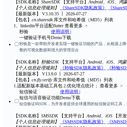
【SDK名称】
ShareSDK
【支持平台】
Android、iOS、鸿
【个人信息处理规则】
《ShareSDK隐私政策》
《Shar
【最新版本】
V3.10.35 丨 2026-07-27
【包名】
cn.sharesdk
库文件和哈希值（MD5）列表
1、linkedin平台适配flutter
查看更多 >
秒验
使用说明
|
一键验证手机号
Demo下载
秒验是一款帮助开发者实现一键验证功能的产品，从根源上降
整的可视化数据和强大的管理后台
【SDK名称】
秒验SDK
【支持平台】
Android、iOS、鸿蒙
【个人信息处理规则】
《秒验SDK隐私政策》
《秒验S
【最新版本】
V13.9.0 丨 2026-07-27
【包名】
cn.fly.verify
库文件和哈希值（MD5）列表
1.适配新版本基础工具包 2.优化埋点统计；
查看更多 >
短信验证
使用说明
|
短信与语音验证功能
Demo下载
短信验证码SDK，为开发者提供全球通用的短信验证码工具，
【SDK名称】
SMSSDK
【支持平台】
Android、iOS
【开发
【个人信息处理规则】
《SMSSDK隐私政策》
《SMSS