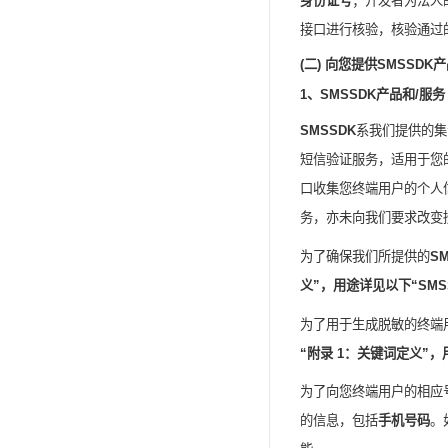
身份证号
；开发者为法人
接口进行核验，核验通过
(
二
)
向您提供
SMSSDK
产
1
、
SMSSDK
产品和
/
服务
SMSSDK
系我们提供的集
短信验证服务，适用于您
口收集您终端用户的个人
务，亦未向我们要求改变
为了确保我们所提供的
S
义
”，用途详见以下“
SMS
为了用于生成脱敏的终端
“
附录
1
：关键词定义
”，
为了
向您终端用户
的相应
的信息，包括
手机号码
。