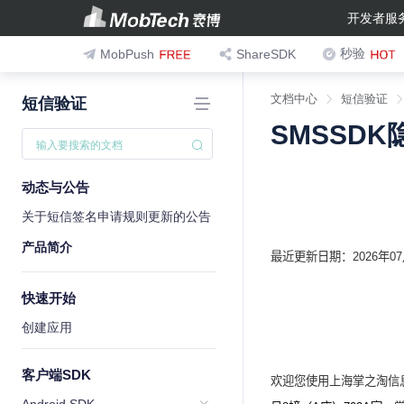
开发者服
秒验
MobPush
ShareSDK
文档中心
短信验证
短信验证
SMSSD
动态与公告
关于短信签名申请规则更新的公告
产品简介
最近更新日期
：
2
026
年
07
快速开始
创建应用
客户端SDK
欢迎您使用上海
掌之淘
信