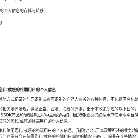
的个人信息
的存储与转移
改
您和
/
或您的终端用户的个人信息
其他方式记录的与已识别或者可识别的自然人有关的各种信息，不包括匿名化
的相关法律法规，遵循正当、合法、必要的原则，出于本政策所述的以下目的
MSSDK
产品和
/
或服务
过程中主动提供的、因您
和
/
或您的终端用户
使用本平台
S
获取的您和
/
或您的终端用户的个人信息。
集和使用您和
/
或您的终端用户的个人信息，我们仅会出于本政策所述的业务功
我们通常只会在征得您
和
/
或您的终端用户
同意的情况下进行，除非在某些情况