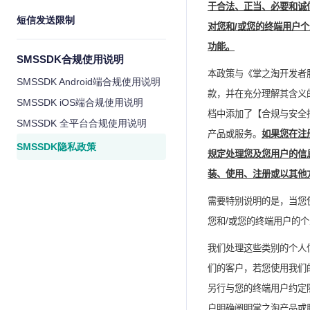
于合法、正当、必要和诚
短信发送限制
对您和
/
或您的终端用户个
功能。
SMSSDK合规使用说明
本政策与《
掌之淘
开发者
SMSSDK Android端合规使用说明
款，并在充分理解其含义
SMSSDK iOS端合规使用说明
档中添加了【合规与安全
SMSSDK 全平台合规使用说明
产品或服务。
如果您在注
SMSSDK隐私政策
规定处理您及您用户的信
装、使用、注册或以其他
需要特别说明的是，当您
您和
/
或您的终端用户的个
我们处理这些类别的个人
们的客户，若您
使用
我们
另行与您的终端用户约定
户
明确
阐明
掌之淘
产品或