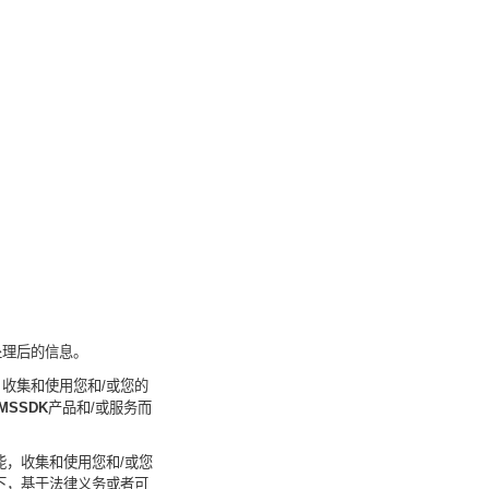
处理后的信息。
，收集和使用您
和
/
或您的
MSSDK
产品和
/
或服务
而
能，收集和使用您
和
/
或您
下，基于法律义务或者可