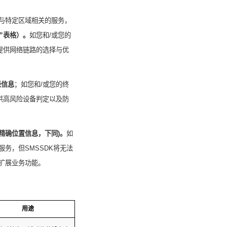
与特定区域相关的服务
，
”表格
）。
如您
和
/
或
您的
提供网络链路的选择与优
表信息
；如您
和
/
或
您的终
供高风险设备判定以及防
精确位置信息，下同
)
。
如
服务，但
SMSSDK
将无法
扩展业务功能。
用途