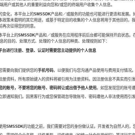
端用户
或其他人的重要利益向您和
/
或您的终端用户收集个人信息。
的变化，本平台上的
SMSSDK
产品和／或服务的功能也可能进行更迭和发展。
本政策未载明的其它用途，或基于特定目的收集的个人信息将用于其他目的，
前再次征得您的同意。
本平台上的
SMSSDK
产品和／或服务在应用程序前后台都可能保持开启状态。
息的目的、处理方式、处理的个人信息的种类、处理规则如下：
平台进行注册、登录、认证时需要
您主动提供的个人信息
您需要向我们提供您的
手机号码
，以便我们与您沟通产品使用与费用支付情况
注册资料，所有原始键入的资料将被引用为注册资料。因注册信息不真实而引
您的账号，不要将您的账号、密码转让或出借予他人使用
。如您发现您的账号
立即通知我们。因黑客行为或您保管疏忽导致账号、密码遭他人非法使用而引
使用
SMSSDK
的功能之前，我们需要
对您的身份
做认证
。开发者为自然人的，