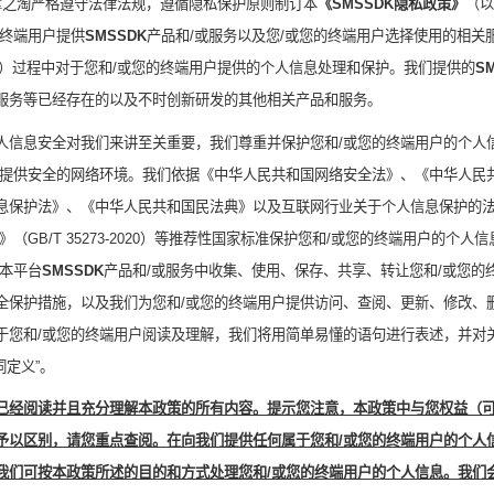
掌之淘
严格遵守法律法规，遵循隐私保护原则制订本
《
SMSSDK
隐私政策》
（以
终端用户
提供
SMSSDK
产品和
/
或服务
以及您
/
或您的终端用户
选择使用的相关服
”）
过程中对于您
和
/
或您的终端用户
提供的个人信息处理和保护。我们提供的
S
服务等已经存在的以及不时创新研发的其他
相关
产品和服务。
人信息安全对我们来讲至关重要，我们尊重并保护您和
/
或您的终端用户的个人
提供安全的网络环境。我们依据《中华人民共和国网络安全法》、《中华人民
息保护法》、《中华人民共和国民法典》以及互联网行业关于个人信息保护的
范》（
GB/T 35273-20
20
）等推荐性国家标准保护您和
/
或您的终端用户的个人信
本平台
SMSSDK
产品和
/
或服务中收集、使用、保存、共享、转让您和
/
或您的
全保护措施，以及我们为您
和
/
或您
的终端用户提供访问、
查阅、
更新、修改、
于您
和
/
或您
的终端用户阅读及理解，我们将用简单易懂的语句进行表述，并对
词定义”。
已经阅读并且充分理解本政策的所有内容。提示您注意，本政策中与您权益（
予以区别，请您重点查阅。在向我们提供任何属于您和
/
或您的终端用户的个人
我们可按本政策所述的目的和方式处理您和
/
或您的终端用户的个人信息。我们