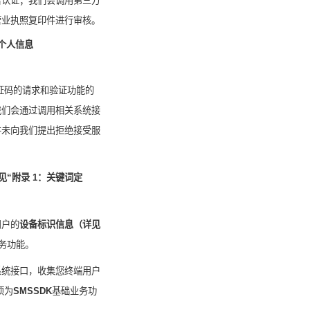
名认证；我们会调用第三方
营业执照复印件进行审核。
个人信息
证码的请求和验证功能
的
我们会通过调用相关系统接
并未向我们提出拒绝接受服
见“
附录
1
：关键词定
用户的
设备标识信息（
详见
务功能。
系统接口，收集您终端用户
项为
SMSSDK
基础业务功