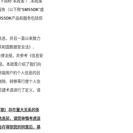
下简称“本政策”）
,
本政策
务（以下称“
SMSSDK
”
或
MSSDK
产品和服务包括但
信息，并且一直以来致力
共和国数据安全法》、
法律法规，并参考《信息安
息。本政策介绍了我们向
终端用户的个人信息的目
删除
、
转移
等行使个人信
关键术语进行了定义，请
可能）存在重大关系的条
信息前，请您审慎考虑该
会在得到您的同意后，基