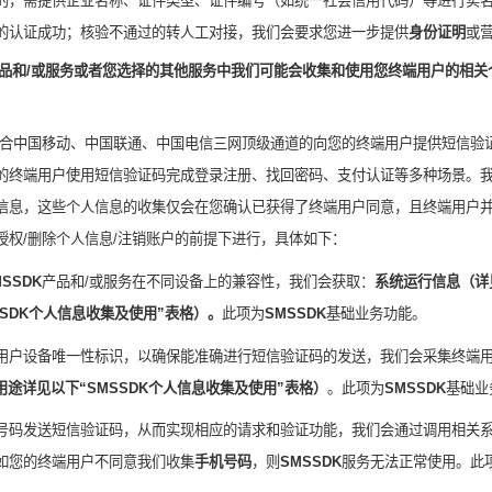
的，需提供企业名称、证件类型、证件编号（如统一社会信用代码）等进行实
的认证成功；核验不通过的转人工对接，我们会要求您进一步提供
身份证
明
或
品和
/
或服务
或者您选择的其他服务
中我们
可能会
收集和使用您终端用户的相关
合中国移动、中国联通、中国电信三网顶级通道的向您的终端用户提供短信验
的终端用户使用短信验证码完成登录注册、找回密码、支付认证等多种场景。
信息，这些个人信息的收集仅会在您确认已获得了终端用户同意，且终端用户
授权
/
删除个人信息
/
注销账户的前提下进行
，
具体如下
：
MSSDK
产品和
/
或服务在不同设备上的兼容性，我们会获取：
系统运行信息
（
详
SDK
个人信息收集及使用”表格
）。
此项为
SMSSDK
基础业务功能。
用户设备唯一性标识，以确保能准确进行
短信验证码的发送
，
我们会采集
终端
用途详见以下“
SMSSDK
个人信息收集及使用”表格
）
。
此项为
SMSSDK
基础业
号码发送
短信验证码
，
从而实现相应
的请求和验证功能
，
我们会通过调用相关
如您的终端用户不同意我们收集
手机号码
，则
SMSSDK
服务无法正常使用。此