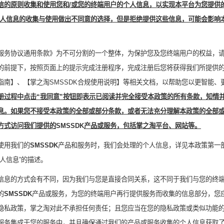
信的原则收集和使用您和
/
或您的终端用户的个人信息，以实现本平台为您提供
人信息的收集与使用做出不同意的选择，但是拒绝提供这些信息，可能会影响
服务协议通用条款
》为不可分割的一个整体，为保护您及您终端用户的权益，
的前提下，按照页面上的提示完成注册程序，完成注册后您将获得我们所提供
指南】、【
掌之淘
SMS
SDK
合规使用说明】等相关文档，以帮助您以更智能、
册过程中点击“我同意”按钮即表示已阅读并完全接受本政策的所有条款，知情
息。如果您不接受本政策的全部或部分条款，或者无法充分理解本政策的全部
方式访问我们提供的
SMSSDK
产品或服务，包括
掌之淘
平台、网站等。
使用我们的
SMSSDK
产品和服务时，我们会处理
的
个人信息，详见本政策第一
人信息
”的描述。
信息的方式会有不同，因为我们与您是直接合同关系，这不同于我们与您的终
的
SMSSDK
产品或服务，为您的终端用户再行提供服务而收集的信息部分，您
隐私政策，
掌之淘
对此不承担任何责任；且您应当在您的隐私政策或类似功能
服务集成于您的服务中，并且确保通过我们的产品或服务收集的个人信息获取