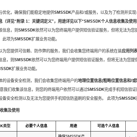
与优化，确保我们能稳定地提供
SMSSDK
产品和
/
或服务，
以及
为了检测并实现
息
（
详见“
附录
1
：关键词定义
”，用途详见以下“
SMSSDK
个人信息收集及使用
该信息，则
SMSSDK
依然可以为您终端用户提供
短信
验证服务
，
但将无法为您
。
此项为
SMSSDK
扩展业务功能。
以为您提供可信赖、防作弊的服务，我们会收集您终端用户的系统在装
应用列
信息，则
SMSSDK
依然可以为您终端用户提供
短信
验证服务，但将无法为您提
MSSDK
扩展业务功能。
体的设备安全检测，我们会收集您终端用户的
地理位置信息
(
粗略位置信息和
/
或
意我们收集该信息，则您的终端用户依然可以通过
SMSSDK
完成手机短信验证
设备安全检测以及无法为您提供手机短信防盗刷的安全服务。 此项为
SMSSDK
收集及使用
DK
类型
必要个人信息
用途
可选个人信息
确保
SMSSDK
产