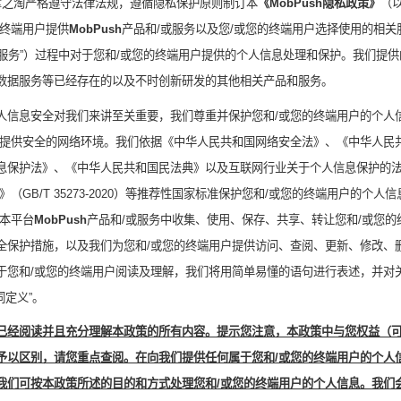
掌之淘严格遵守法律法规，遵循隐私保护原则制订本
《
MobPush
隐私政策》
（以
终端用户
提供
MobPush
产品和
/
或服务以及您
/
或您的终端用户
选择使用的相关
服务”）过程中对于您
和
/
或您的终端用户
提供的个人信息处理和保护。我们提供
数据服务等已经存在的以及不时创新研发的其他相关产品和服务。
人信息安全对我们来讲至关重要，我们尊重并保护您和
/
或您的终端用户的个人
提供安全的网络环境。我们依据《中华人民共和国网络安全法》、《中华人民
息保护法》、《中华人民共和国民法典》以及互联网行业关于个人信息保护的
范》（
GB/T 35273-20
20
）等推荐性国家标准保护您和
/
或您的终端用户的个人信
本平台
MobPush
产品和
/
或服务中收集、使用、保存、共享、转让您和
/
或您的
全保护措施，以及我们为您
和
/
或您
的终端用户提供访问、查阅、更新、修改、
于您
和
/
或您
的终端用户阅读及理解，我们将用简单易懂的语句进行表述，并对
词定义”。
已经阅读并且充分理解本政策的所有内容。提示您注意，本政策中与您权益（
予以区别，请您重点查阅。在向我们提供任何属于您和
/
或您的终端用户的个人
我们可按本政策所述的目的和方式处理您和
/
或您的终端用户的个人信息。我们