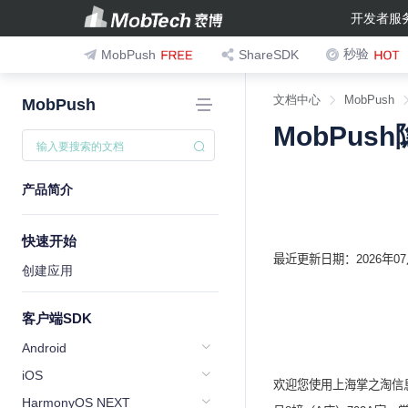
开发者服
秒验
MobPush
ShareSDK
文档中心
MobPush
MobPush
MobPus
产品简介
快速开始
最近更新日期
：
202
6
年
0
7
创建应用
客户端SDK
Android
iOS
欢迎您使用上海掌之淘信
HarmonyOS NEXT