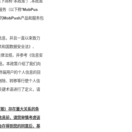
下简称“本政策”）
,
本政策
服务（以下称“
MobPus
的
MobPush
产品和服务包
信息，并且一直以来致力
共和国数据安全法》、
法律法规，并参考《信息安
息。本政策介绍了我们向
终端用户的个人信息的目
删除、转移等行使个人信
关键术语进行了定义，请
可能）存在重大关系的条
信息前，请您审慎考虑该
会在得到您的同意后，基