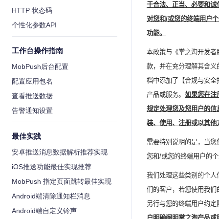
于合法、正当、必要和诚
HTTP 状态码
对您和
/
或您的终端用户个
个性化参数API
功能。
工作台操作指南
本政策与《掌之淘
开发者
MobPush后台配置
款，并在充分理解其含义
档中添加了【合规与安全
配置应用包名
产品或服务。
如果您在注
查看推送数据
规定处理您及您用户的信
告警通知设置
装、使用、注册或以其他
最佳实践
需要特别说明的是，当您
安卓推送消息数据解析推荐实现
您和
/
或您的终端用户的个
iOS推送功能最佳实现推荐
我们处理这些类别的个人
MobPush 指定页面跳转最佳实现
们的客户，若您使用我们
Android端清除通知栏消息
另行与您的终端用户约定
Android端自定义铃声
户明确阐明掌之淘产品或