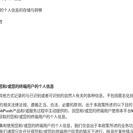
的个人信息
的存储与转移
改
您和
/
或您的终端用户的个人信息
其他方式记录的与已识别或者可识别的自然人有关的各种信息，不包括匿名化
的相关法律法规，遵循正当、合法、必要的原则，出于本政策所述的以下目的
bPush
产品和
/
或服务过程中主动提供的、因您和
/
或您的终端用户使用本平台
获取的您和
/
或您的终端用户的个人信息。
集和使用您和
/
或您的终端用户的个人信息，我们仅会出于本政策所述的业务功
我们通常只会在征得您和
/
或您的终端用户同意的情况下进行，除非在某些情