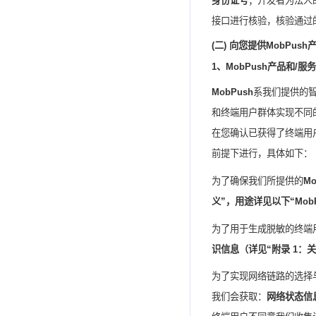
身份证号
；开发者为法人
接口进行核验，核验通过
(
二
)
向您提供
MobPush
1
、
MobPush
产品和
/
服务
MobPush
系我们提供的
和终端用户群体实现不同
在您确认已获得了终端用
前提下进行，具体如下：
为了确保我们所提供的
Mo
义”，用途详见以下“
Mob
为了用于生成脱敏的终端
识信息（详见“附录
1
：关
为了实现网络链路的选择
我们会获取：
网络状态信