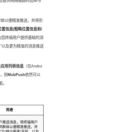
您提供网络链路的选择与
群体以便精准推送，并将形
位置信息
(
粗略位置信息和
/
为您终端用户提供基础的消
”以及更为精准的消息推送
装
应用列表信息
（仅
Androi
，则
MobPush
依然可以
能。
用途
户推送消息，将终端用户
同群体以便精准推送，并
”与“统计报表”呈现，以及