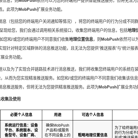
该信息，则
MobPush
依然可以为您的终端用户提供智能推送服务，但将无法为
性。此项为
MobPush
扩展业务功能。
消息（包括您的终端用户关闭通知等情况），将您的终端用户的行为分成不同
表”呈现给您，我们会通过调用相关系统接口，收集您终端用户的信息，包括
地理
如您和
/
或您的终端用户不同意我们收集
地理位置信息
，则
MobPush
依然可以
实现针对特定区域群体的消息推送功能，且无法为您提供“推送报表”与“统计报表
扩展业务功能。
送以及为了实现合并链路技术进行消息推送，我们将收集您终端用户的系统在
像，从而为您实现精准推送服务。如您和
/
或您的终端用户不同意我们收集该信息
消息推送服务，但将无法为您提供精准推送服务。此项为
MobPush
扩展业务功
息收集及使用
必要个人信息
用途
可选个人信息
系统运行信息：设备
确保
MobPush
为了给终端用
平台、系统版本、设
产品和
/
或服务
的行为分成不
备型号、设备厂商、
在不同设备上的
粗略地理位置信息
形成“推送报表