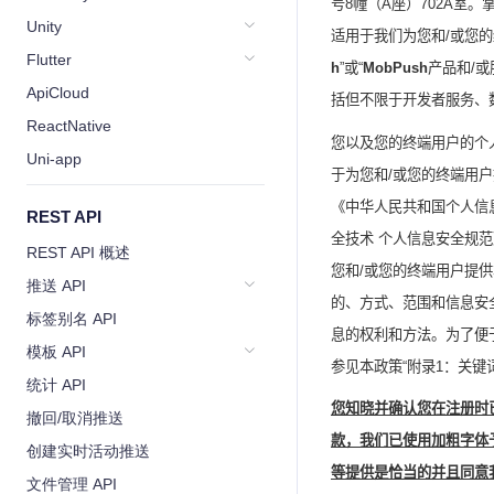
号
8
幢（
A
座）
702A
室。
Unity
适用于我们为您
和
/
或您的
Flutter
h
”
或“
MobPush
产品和
/
或
ApiCloud
括但不限于开发者服务、
ReactNative
您以及您的终端用户的个
Uni-app
于为您和
/
或您的终端用户
《中华人民共和国个人信
REST API
全技术 个人信息安全规
REST API 概述
您
和
/
或您
的终端用户提供
推送 API
的、方式、范围和信息安
标签别名 API
息的权利和方法。为了便
模板 API
参见本政策“附录
1
：关键
统计 API
您知晓并确认您在注册时
撤回/取消推送
款，我们已使用加粗字体
创建实时活动推送
等提供是恰当的并且同意
文件管理 API