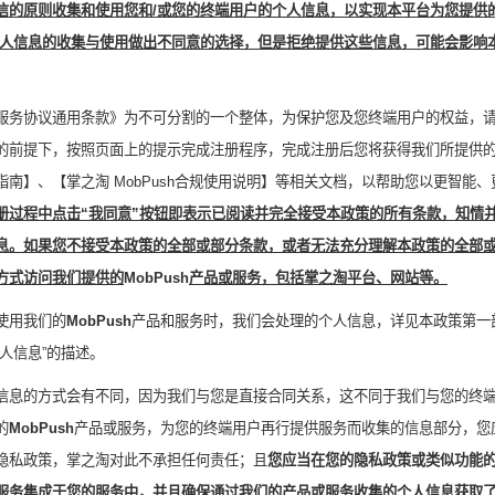
信的原则收集和使用您和
/
或您的终端用户的个人信息，以实现本平台为您提供
人信息的收集与使用做出不同意的选择，但是拒绝提供这些信息，可能会影响
服务协议通用条款
》为不可分割的一个整体，为保护您及您终端用户的权益，
的前提下，按照页面上的提示完成注册程序，完成注册后您将获得我们所提供
指南】、【掌之淘
MobPush
合规使用说明】等相关文档，以帮助您以更智能、
册过程中点击“我同意”按钮即表示已阅读并完全接受本政策的所有条款，知情
息。如果您不接受本政策的全部或部分条款，或者无法充分理解本政策的全部
方式访问我们提供的
MobPush
产品或服务，包括掌之淘平台、网站等。
使用我们的
MobPush
产品和服务时，我们会处理的个人信息，详见本政策第一
人信息
”的描述。
信息的方式会有不同，因为我们与您是直接合同关系，这不同于我们与您的终
的
MobPush
产品或服务，为您的终端用户再行提供服务而收集的信息部分，您
隐私政策，掌之淘对此不承担任何责任；且
您应当在您的隐私政策或类似功能
服务集成于您的服务中，并且确保通过我们的产品或服务收集的个人信息获取