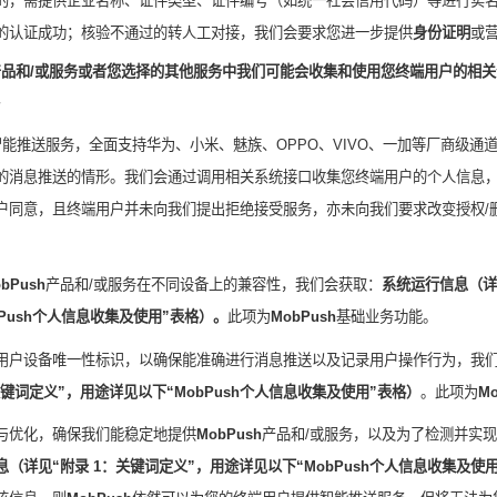
的，需提供企业名称、证件类型、证件编号（如统一社会信用代码）等进行实
的认证成功；核验不通过的转人工对接，我们会要求您进一步提供
身份证
明
或
产品和
/
或服务或者您选择的其他服务中我们可能会收集和使用您终端用户的相关
智能推送服务，全面支持华为、小米、魅族、
OPPO
、
VIVO
、一加等厂商级通
的消息推送的情形。我们会通过调用相关系统接口收集您终端用户的个人信息
户同意，且终端用户并未向我们提出拒绝接受服务，亦未向我们要求改变授权
/
bPush
产品和
/
或服务在不同设备上的兼容性，我们会获取：
系统运行信息（详
Push
个人信息收集及使用”表格）。
此项为
MobPush
基础业务功能。
用户设备唯一性标识，以确保能准确进行消息推送以及记录用户操作行为，我
键词定义”，用途详见以下“
MobPush
个人信息收集及使用”表格）
。
此项为
Mo
与优化，确保我们能稳定地提供
MobPush
产品和
/
或服务，以及为了检测并实现
息（详见“附录
1
：关键词定义”，用途详见以下“
MobPush
个人信息收集及使用