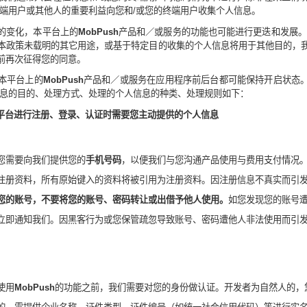
端用户或其他人的重要利益向您和
/
或您的终端用户收集个人信息。
的变化，本平台上的
MobPush
产品和／或服务的功能也可能进行更迭和发展。
本政策未载明的其它用途，或基于特定目的收集的个人信息将用于其他目的，
前再次征得您的同意。
本平台上的
MobPush
产品和／或服务在应用程序前后台都可能保持开启状态
息的目的、处理方式、处理的个人信息的种类、处理规则如下：
平台进行注册、登录、认证时需要您主动提供的个人信息
您需要向我们提供您的
手机号码
，以便我们与您沟通产品使用与费用支付情况
注册资料，所有原始键入的资料将被引用为注册资料。因注册信息不真实而引
您的账号，不要将您的账号、密码转让或出借予他人使用。
如您发现您的账号
立即通知我们。因黑客行为或您保管疏忽导致账号、密码遭他人非法使用而引
使用
MobPush
的功能之前，我们需要
对您的身份
做认证
。开发者为自然人的，